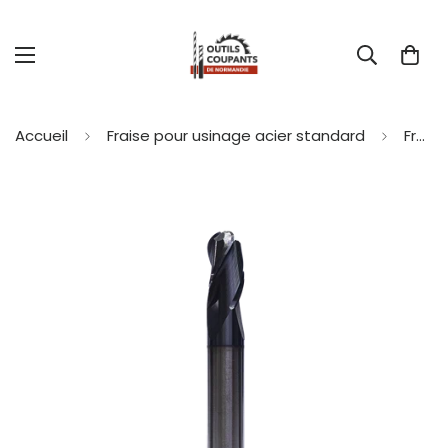
Accueil
Fraise pour usinage acier standard
Fraise pour usinage hémisphérique – 3 dents – TiAlN – hélice 30° – Acier standard - X2012