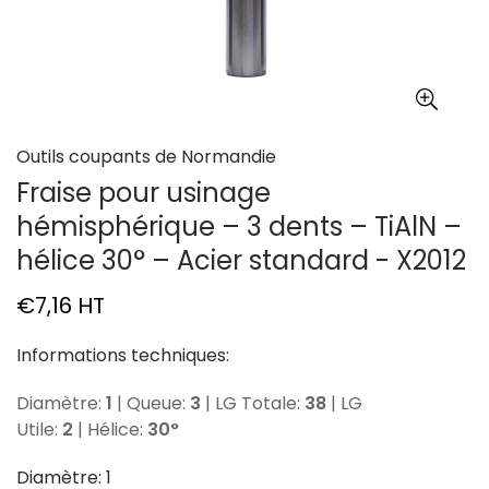
Outils coupants de Normandie
Fraise pour usinage
hémisphérique – 3 dents – TiAlN –
hélice 30° – Acier standard - X2012
Prix
€7,16
HT
habituel
Informations techniques:
Diamètre:
1
| Queue:
3
| LG Totale:
38
| LG
Utile:
2
| Hélice:
30°
Diamètre:
1