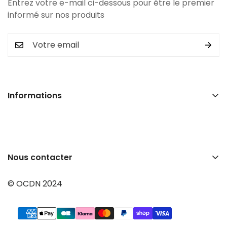
Entrez votre e-mail ci-dessous pour être le premier
informé sur nos produits
Informations
Recherche
Mentions légales
Conditions générales de vente
Nous contacter
A propos
OCDN
Contact
© OCDN 2024
PARC D ACTIVITES DE LA GARENNE,
12 AVENUE DE LA GARENNE, 76220 GOURNAY-EN-
BRAY